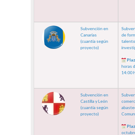
Subvención en
Subven
Canarias
de form
(cuantía según
talento
proyecto)
investi
Plaz
horas d
14:00 h
Subvención en
Subvenc
Castilla y León
comerci
(cuantía según
abastec
proyecto)
Comunid
Plaz
octubr