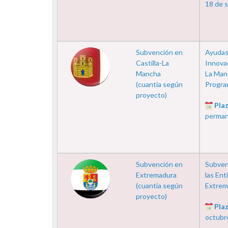
18 de 
Subvención en
Ayudas
Castilla-La
Innova
Mancha
La Manc
(cuantía según
Program
proyecto)
Plaz
perma
Subvención en
Subven
Extremadura
las Ent
(cuantía según
Extrem
proyecto)
Plaz
octubr