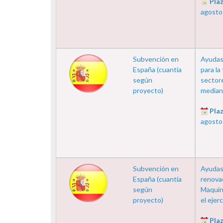
Plaz
agosto
Subvención en
Ayudas 
España (cuantía
para la
según
sector
proyecto)
mediante
Plaz
agosto
Subvención en
Ayudas
España (cuantía
renova
según
Maquin
proyecto)
el ejer
Plaz