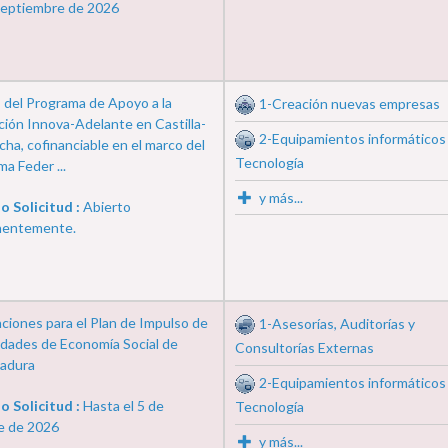
septiembre de 2026
 del Programa de Apoyo a la
1-Creación nuevas empresas
ción Innova-Adelante en Castilla-
2-Equipamientos informáticos
ha, cofinanciable en el marco del
Tecnología
a Feder ...
y más...
o Solicitud :
Abierto
nentemente.
ciones para el Plan de Impulso de
1-Asesorías, Auditorías y
idades de Economía Social de
Consultorías Externas
adura
2-Equipamientos informáticos
o Solicitud :
Hasta el 5 de
Tecnología
e de 2026
y más...