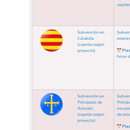
septie
Subvención en
Subven
Cataluña
empresa
(cuantía según
Plaz
proyecto)
horas 
Subvención en
Subven
Principado de
Princip
Asturias
escuela
(cuantía según
de músi
proyecto)
Plaz