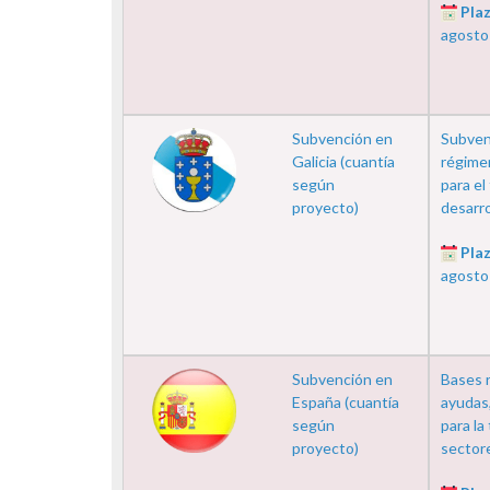
Plaz
agosto
Subvención en
Subven
Galicia (cuantía
régime
según
para el
proyecto)
desarrol
Plaz
agosto
Subvención en
Bases r
España (cuantía
ayudas,
según
para la
proyecto)
sectore