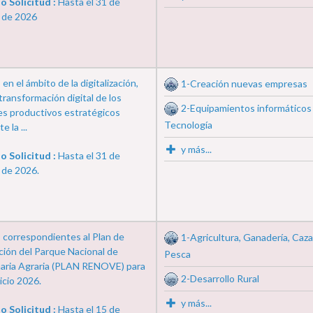
o Solicitud :
Hasta el 31 de
 de 2026
en el ámbito de la digitalización,
1-Creación nuevas empresas
 transformación digital de los
2-Equipamientos informáticos
es productivos estratégicos
Tecnología
 la ...
y más...
o Solicitud :
Hasta el 31 de
 de 2026.
 correspondientes al Plan de
1-Agricultura, Ganadería, Caza
ción del Parque Nacional de
Pesca
aria Agraria (PLAN RENOVE) para
2-Desarrollo Rural
cicio 2026.
y más...
o Solicitud :
Hasta el 15 de