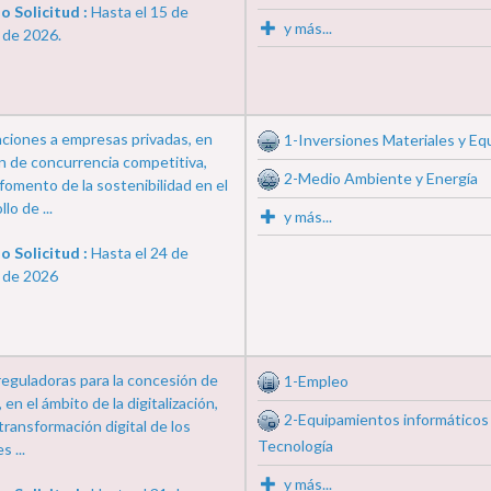
o Solicitud :
Hasta el 15 de
y más...
 de 2026.
ciones a empresas privadas, en
1-Inversiones Materiales y Eq
n de concurrencia competitiva,
2-Medio Ambiente y Energía
 fomento de la sostenibilidad en el
lo de ...
y más...
o Solicitud :
Hasta el 24 de
 de 2026
eguladoras para la concesión de
1-Empleo
 en el ámbito de la digitalización,
2-Equipamientos informáticos
 transformación digital de los
Tecnología
s ...
y más...