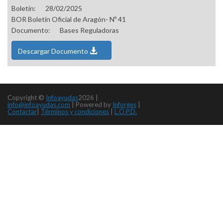
Boletín:
28/02/2025
BOR Boletín Oficial de Aragón- Nº 41
Documento:
Bases Reguladoras
Descargar Documento
Copyright ©
Infoayudas
2026 |
info@infoayudas.com
|
Powered by
Inforges
|
Contactar
|
Términos y condiciones
|
L.O.P.D.