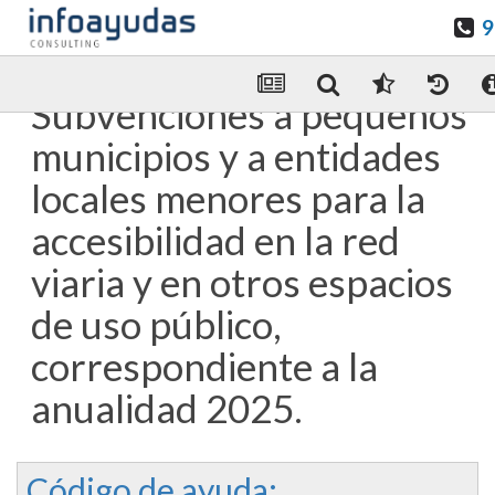
9
Guardar en favoritos
Enviar Por email
Subvenciones a pequeños
municipios y a entidades
locales menores para la
accesibilidad en la red
viaria y en otros espacios
de uso público,
correspondiente a la
anualidad 2025.
Código de ayuda: