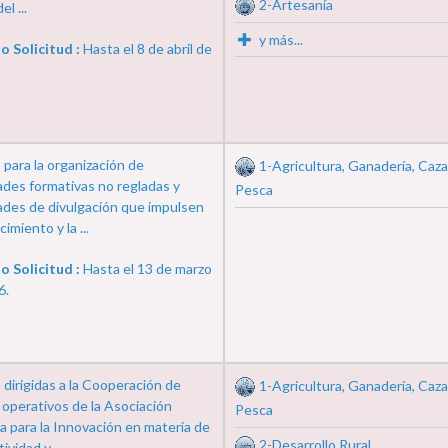
2-Artesanía
l ...
y más...
o Solicitud :
Hasta el 8 de abril de
para la organización de
1-Agricultura, Ganadería, Caza
ades formativas no regladas y
Pesca
ades de divulgación que impulsen
imiento y la ...
o Solicitud :
Hasta el 13 de marzo
6.
dirigidas a la Cooperación de
1-Agricultura, Ganadería, Caza
operativos de la Asociación
Pesca
 para la Innovación en materia de
2-Desarrollo Rural
ividad y ...