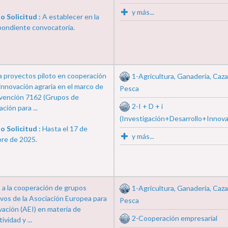
y más...
o Solicitud :
A establecer en la
pondiente convocatoria.
a proyectos piloto en cooperación
1-Agricultura, Ganadería, Caza
 innovación agraria en el marco de
Pesca
ervención 7162 (Grupos de
2-I + D + i
ción para ...
(Investigación+Desarrollo+Innova
o Solicitud :
Hasta el 17 de
y más...
bre de 2025.
 a la cooperación de grupos
1-Agricultura, Ganadería, Caza
vos de la Asociación Europea para
Pesca
vación (AEI) en materia de
2-Cooperación empresarial
ividad y ...