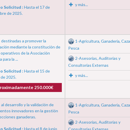
y más...
o Solicitud :
Hasta el 17 de
bre de 2025.
 destinadas a promover la
1-Agricultura, Ganadería, Caza
ación mediante la constitución de
Pesca
operativos de la Asociación
2-Asesorías, Auditorías y
 para la ...
Consultorías Externas
o Solicitud :
Hasta el 15 de
y más...
 de 2025.
roximadamente 250.000€
al desarrollo y la validación de
1-Agricultura, Ganadería, Caza
ientos innovadores en la gestión
Pesca
ecciones ganaderas.
2-Asesorías, Auditorías y
o Solicitud :
Hasta el 8 de junio
Consultorías Externas