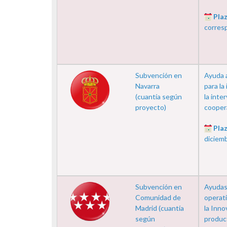
Plaz
corres
Subvención en
Ayuda 
Navarra
para la
(cuantía según
la int
proyecto)
coopera
Plaz
diciem
Subvención en
Ayudas
Comunidad de
operati
Madrid (cuantía
la Inno
según
product