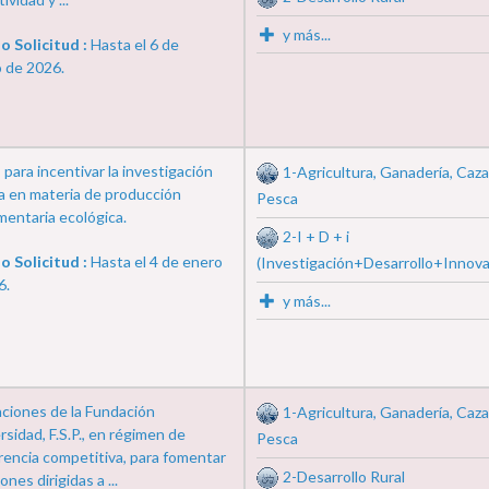
y más...
o Solicitud :
Hasta el 6 de
o de 2026.
para incentivar la investigación
1-Agricultura, Ganadería, Caza
a en materia de producción
Pesca
mentaria ecológica.
2-I + D + i
o Solicitud :
Hasta el 4 de enero
(Investigación+Desarrollo+Innova
6.
y más...
ciones de la Fundación
1-Agricultura, Ganadería, Caza
rsidad, F.S.P., en régimen de
Pesca
rencia competitiva, para fomentar
2-Desarrollo Rural
ones dirigidas a ...