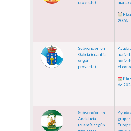
proyecto)
marco de
Plaz
2026.
Subvención en
Ayudas 
Galicia (cuantía
activid
según
activid
proyecto)
el conoc
Plaz
de 202
Subvención en
Ayudas 
Andalucía
grupos 
(cuantía según
Europea
proyecto)
product