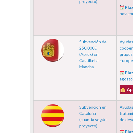
proyecto)
Plaz
noviem
Subvención de
Ayudas
250.000€
cooper
(Aprox) en
grupos 
Castilla-La
Europea
Mancha
Plaz
agosto
Ap
Subvención en
Ayudas 
Cataluña
tratam
(cuantía según
de dey
proyecto)
Plaz