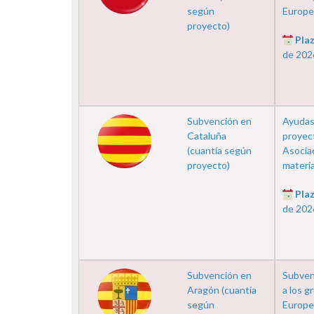
según
Europeo
proyecto)
Plaz
de 202
Subvención en
Ayudas 
Cataluña
proyec
(cuantía según
Asociac
proyecto)
materia 
Plaz
de 202
Subvención en
Subven
Aragón (cuantía
a los g
según
Europea