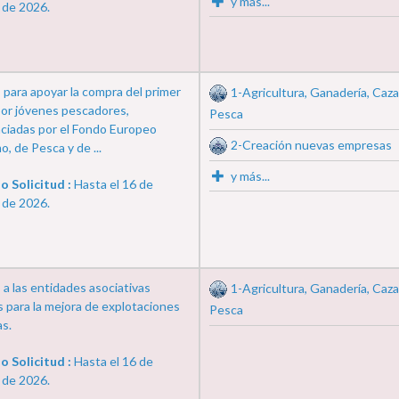
y más...
 de 2026.
para apoyar la compra del primer
1-Agricultura, Ganadería, Caza
por jóvenes pescadores,
Pesca
nciadas por el Fondo Europeo
2-Creación nuevas empresas
o, de Pesca y de ...
y más...
o Solicitud :
Hasta el 16 de
 de 2026.
a las entidades asociativas
1-Agricultura, Ganadería, Caza
s para la mejora de explotaciones
Pesca
as.
o Solicitud :
Hasta el 16 de
 de 2026.