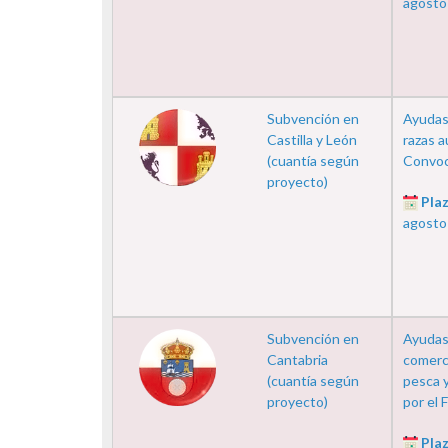
agosto
Subvención en
Ayudas
Castilla y León
razas a
(cuantía según
Convoc
proyecto)
Plaz
agosto
Subvención en
Ayudas 
Cantabria
comerci
(cuantía según
pesca y
proyecto)
por el 
Plaz