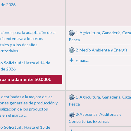
 de 2026
iones para la adaptación de la
1-Agricultura, Ganadería, Caza
ía extensiva a los retos
Pesca
ales y a los desafíos
2-Medio Ambiente y Energía
rritoriales.
y más...
o Solicitud :
Hasta el 14 de
 de 2026.
roximadamente 50.000€
destinadas a la mejora de las
1-Agricultura, Ganadería, Caza
iones generales de producción y
Pesca
alización de los productos
2-Asesorías, Auditorías y
s en el marco ...
Consultorías Externas
o Solicitud :
Hasta el 15 de