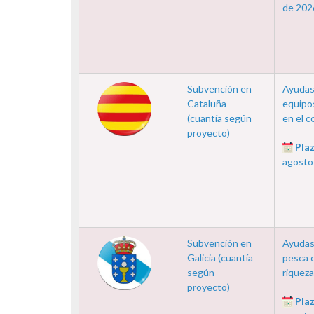
de 202
Subvención en
Ayudas 
Cataluña
equipos
(cuantía según
en el c
proyecto)
Plaz
agosto
Subvención en
Ayudas
Galicia (cuantía
pesca c
según
riqueza
proyecto)
Plaz