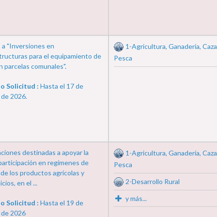
 a "Inversiones en
1-Agricultura, Ganadería, Caza
tructuras para el equipamiento de
Pesca
n parcelas comunales".
o Solicitud :
Hasta el 17 de
 de 2026.
ciones destinadas a apoyar la
1-Agricultura, Ganadería, Caza
participación en regímenes de
Pesca
 de los productos agrícolas y
2-Desarrollo Rural
cios, en el ...
y más...
o Solicitud :
Hasta el 19 de
 de 2026