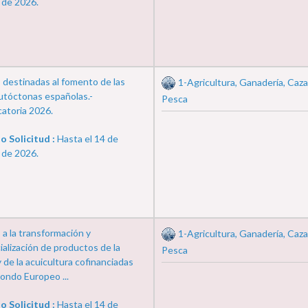
 de 2026.
 destinadas al fomento de las
1-Agricultura, Ganadería, Caza
utóctonas españolas.-
Pesca
atoria 2026.
o Solicitud :
Hasta el 14 de
 de 2026.
a la transformación y
1-Agricultura, Ganadería, Caza
alización de productos de la
Pesca
 de la acuicultura cofinanciadas
Fondo Europeo ...
o Solicitud :
Hasta el 14 de