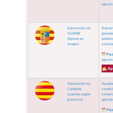
agosto
Subvención de
Subvenc
50.000€
ganader
(Aprox) en
ambient
Aragón
sociote
Plaz
agosto
Ap
Subvención en
Ayudas 
Cataluña
condic
(cuantía según
comerci
proyecto)
apícola
Plaz