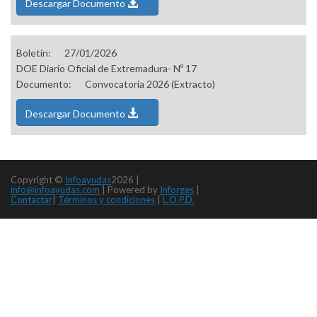
Descargar Documento
Boletín:
27/01/2026
DOE Diario Oficial de Extremadura- Nº 17
Documento:
Convocatoria 2026 (Extracto)
Descargar Documento
Copyright ©
Infoayudas
2026 |
info@infoayudas.com
|
Powered by
Inforges
|
Contactar
|
Términos y condiciones
|
L.O.P.D.