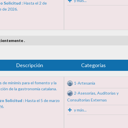
y más...
o Solicitud :
Hasta el 2 de
e de 2026.
cientemente .
Descripción
Categorías
 de minimis para el fomento y la
1-Artesanía
ción de la gastronomía catalana.
2-Asesorías, Auditorías y
Consultorías Externas
zo Solicitud :
Hasta el 5 de marzo
26.
y más...