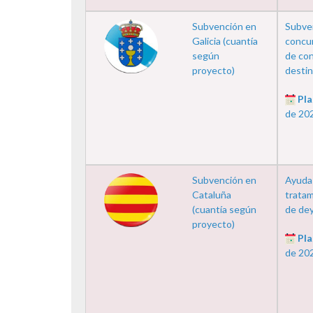
Subvención en
Subve
Galicia (cuantía
concur
según
de con
proyecto)
destina
Pla
de 20
Subvención en
Ayudas
Cataluña
tratam
(cuantía según
de de
proyecto)
Pla
de 20