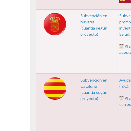
Subvención en
Subven
Navarra
promo
(cuantía según
invest
proyecto)
Salud.
Pla
agost
Subvención en
Ayudas
Cataluña
(IdC).
(cuantía según
Pla
proyecto)
corres