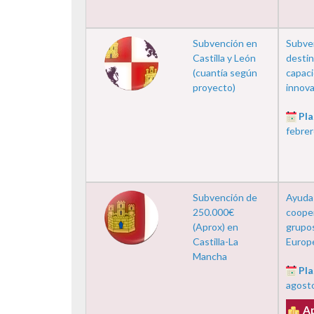
Subvención en
Subven
Castilla y León
destin
(cuantía según
capaci
proyecto)
innovac
Pla
febrer
Subvención de
Ayudas
250.000€
cooper
(Aprox) en
grupos
Castilla-La
Europea
Mancha
Pla
agost
A