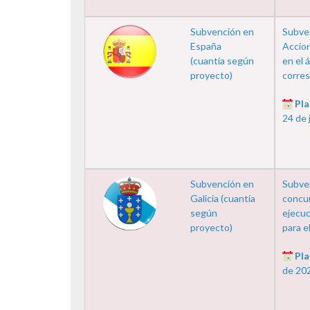
Subvención en
Subven
España
Accion
(cuantía según
en el 
proyecto)
corres
Pla
24 de 
Subvención en
Subve
Galicia (cuantía
concur
según
ejecuc
proyecto)
para el
Pla
de 20