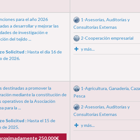
ciones para el año 2026
1-Asesorías, Auditorías y
adas a desarrollar y mejorar las
Consultorías Externas
dades de investigación e
2-Cooperación empresarial
ión del tejido ...
y más...
zo Solicitud :
Hasta el día 16 de
o de 2026.
 destinadas a promover la
1-Agricultura, Ganadería, Caza
ación mediante la constitución de
Pesca
 operativos de la Asociación
2-Asesorías, Auditorías y
 para la ...
Consultorías Externas
zo Solicitud :
Hasta el 15 de
y más...
o de 2025.
proximadamente 250.000€