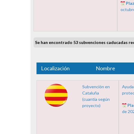
Plaz
octubr
Se han encontrado 53 subvenciones caducadas re
Localización
Nombre
Subvención en
Ayudas
Cataluña
protec
(cuantía según
Pla
proyecto)
de 20