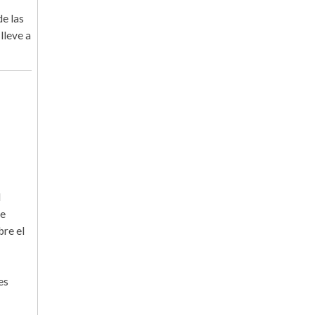
de las
lleve a
l
de
bre el
es