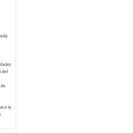
ueda
idades
n del
 de
ara la
o