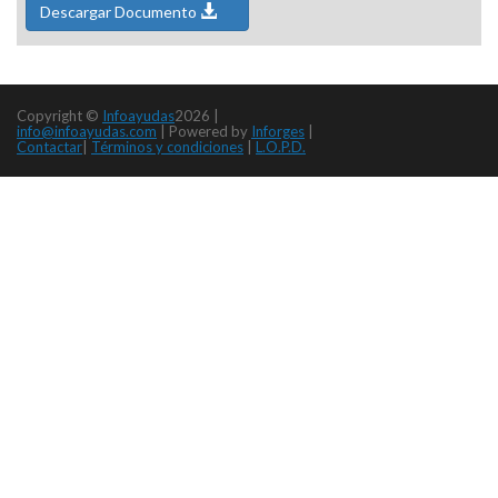
Descargar Documento
Copyright ©
Infoayudas
2026 |
info@infoayudas.com
|
Powered by
Inforges
|
Contactar
|
Términos y condiciones
|
L.O.P.D.