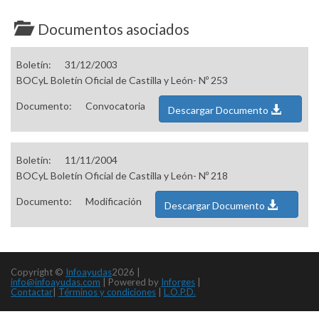
Documentos asociados
Boletín:
31/12/2003
BOCyL Boletín Oficial de Castilla y León- Nº 253
Documento:
Convocatoria
Descargar Documento
Boletín:
11/11/2004
BOCyL Boletín Oficial de Castilla y León- Nº 218
Documento:
Modificación
Descargar Documento
Copyright ©
Infoayudas
2026 |
info@infoayudas.com
|
Powered by
Inforges
|
Contactar
|
Términos y condiciones
|
L.O.P.D.