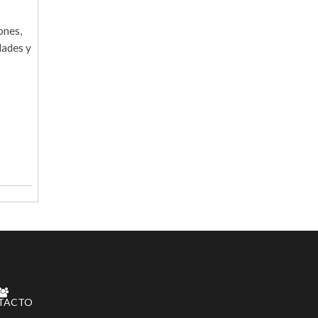
ones,
dades y
TACTO