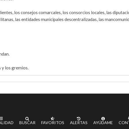
entes, los consejos comarcales, los consorcios locales, las diputaci
olitanas, las entidades municipales descentralizadas, las mancomuni
ndan.
 y los gremios.
ALIDAD
BUSCAR
FAVORITOS
ALERTAS
AYÚDAME
CON