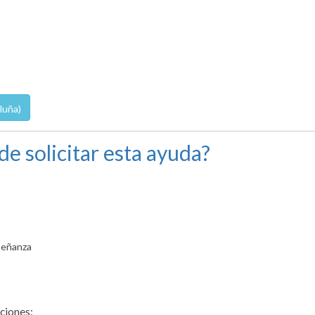
luña)
de solicitar esta ayuda?
señanza
ciones: