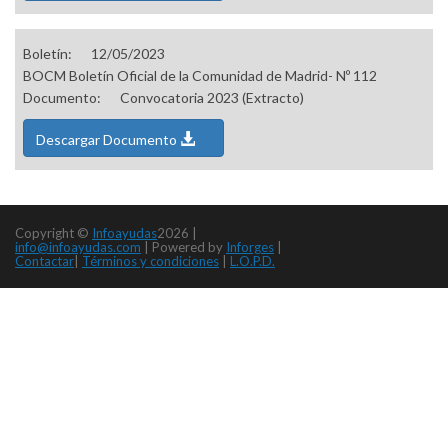
Boletín:
12/05/2023
BOCM Boletín Oficial de la Comunidad de Madrid- Nº 112
Documento:
Convocatoria 2023 (Extracto)
Descargar Documento
Copyright ©
Infoayudas
2026 |
info@infoayudas.com
|
Powered by
Inforges
|
Contactar
|
Términos y condiciones
|
L.O.P.D.