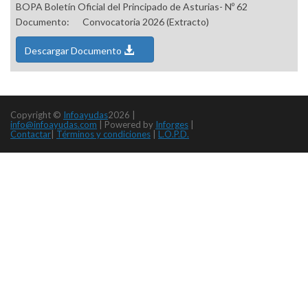
BOPA Boletín Oficial del Principado de Asturias- Nº 62
Documento:
Convocatoria 2026 (Extracto)
Descargar Documento
Copyright ©
Infoayudas
2026 |
info@infoayudas.com
|
Powered by
Inforges
|
Contactar
|
Términos y condiciones
|
L.O.P.D.