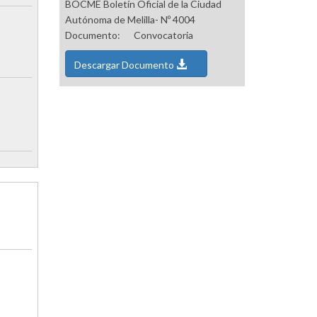
BOCME Boletín Oficial de la Ciudad
Autónoma de Melilla- Nº 4004
Documento:
Convocatoria
Descargar Documento