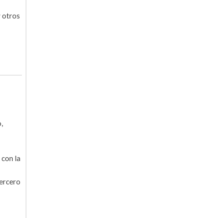
y otros
,
 con la
tercero