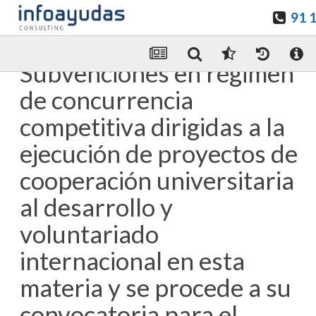
91 
Guardar en favoritos
Enviar Por email
Subvenciones en régimen
de concurrencia
competitiva dirigidas a la
ejecución de proyectos de
cooperación universitaria
al desarrollo y
voluntariado
internacional en esta
materia y se procede a su
convocatoria para el