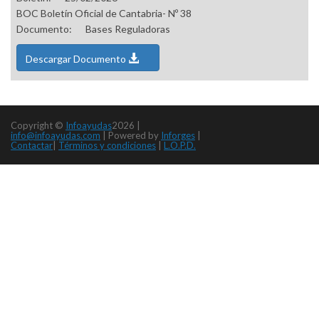
BOC Boletín Oficial de Cantabria- Nº 38
Documento:
Bases Reguladoras
Descargar Documento
Copyright ©
Infoayudas
2026 |
info@infoayudas.com
|
Powered by
Inforges
|
Contactar
|
Términos y condiciones
|
L.O.P.D.