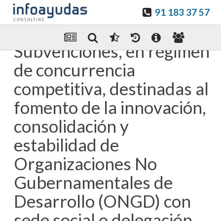
91 183 37 57
Guardar en favoritos
Enviar Por email
Subvenciones, en régimen
de concurrencia
competitiva, destinadas al
fomento de la innovación,
consolidación y
estabilidad de
Organizaciones No
Gubernamentales de
Desarrollo (ONGD) con
sede social o delegación