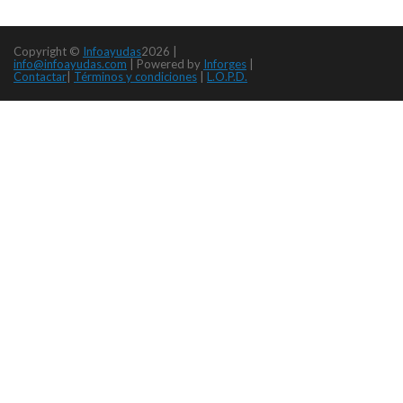
Copyright ©
Infoayudas
2026 |
info@infoayudas.com
|
Powered by
Inforges
|
Contactar
|
Términos y condiciones
|
L.O.P.D.