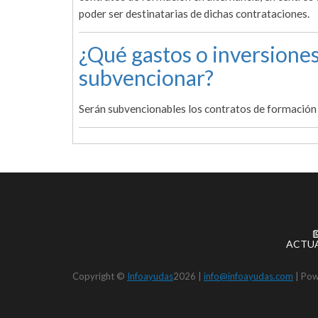
poder ser destinatarias de dichas contrataciones.
¿Qué gastos o inversiones
subvencionar?
Serán subvencionables los contratos de formación
ACTU
Copyright ©
Infoayudas
2026 |
info@infoayudas.com
|
Pow