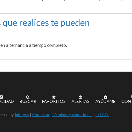
 que realices te pueden
 en alternancia a tiempo completo.
ALIDAD
BUSCAR
FAVORITOS
ALERTAS
AYÚDAME
CON
ered by
Inforges
|
Contactar
|
Términos y condiciones
|
L.O.P.D.