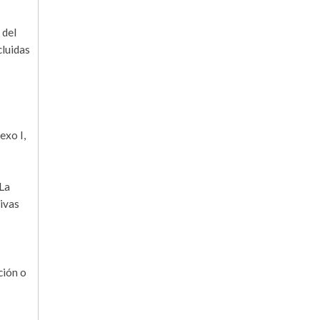
 del
cluidas
exo I,
 La
tivas
ción o