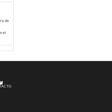
tro de
n el
TACTO