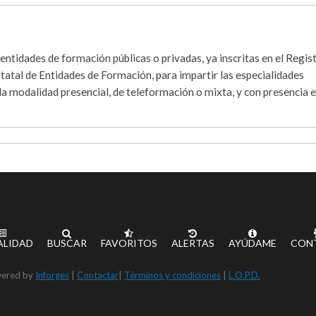
entidades de formación públicas o privadas, ya inscritas en el Regis
tatal de Entidades de Formación, para impartir las especialidades
la modalidad presencial, de teleformación o mixta, y con presencia e
ALIDAD
BUSCAR
FAVORITOS
ALERTAS
AYÚDAME
CON
ered by
Inforges
|
Contactar
|
Términos y condiciones
|
L.O.P.D.