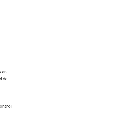
s en
d de
control