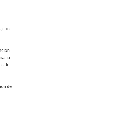
, con
nción
naria
as de
ión de