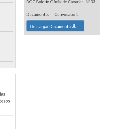
BOC Boletín Oficial de Canarias- Nº 33
Documento:
Convocatoria
Descargar Documento
las
ocesos