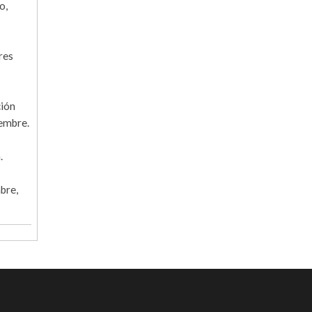
o,
res
ción
iembre.
.
bre,