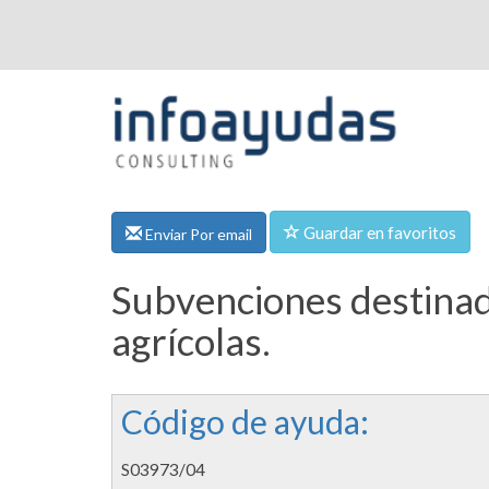
Guardar en favoritos
Enviar Por email
Subvenciones destinada
agrícolas.
Código de ayuda:
S03973/04