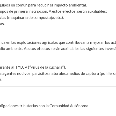
equipos en común para reducir el impacto ambiental.
pos de primera inscripción. A estos efectos, serán auxiliables:
olas (maquinaria de compostaje, etc.).
as.
ca en las explotaciones agrícolas que contribuyan a mejorar los ac
dio ambiente. Aestos efectos serán auxiliables las siguientes invers
erante al TYLCV (“virus de la cuchara”).
a agentes nocivos: parásitos naturales, medios de captura (polillero
.
 obligaciones tributarias con la Comunidad Autónoma.