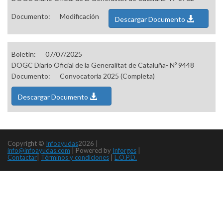
Documento:
Modificación
Descargar Documento
Boletín:
07/07/2025
DOGC Diario Oficial de la Generalitat de Cataluña- Nº 9448
Documento:
Convocatoria 2025 (Completa)
Descargar Documento
Copyright ©
Infoayudas
2026 |
info@infoayudas.com
|
Powered by
Inforges
|
Contactar
|
Términos y condiciones
|
L.O.P.D.