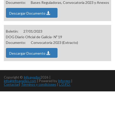
Documento:
Bases Reguladoras, Convocatoria 2023 y Anexos
Descargar Documento
Boletín:
27/01/2023
DOG Diario Oficial de Galicia- Nº 19
Documento:
Convocatoria 2023 (Extracto)
Descargar Documento
Copyright ©
Infoayudas
2026 |
info@infoayudas.com
|
Powered by
Inforges
|
Contactar
|
Términos y condiciones
|
L.O.P.D.