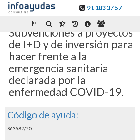
91 183 37 57
Guardar en favoritos
Enviar Por email
Subvenciones a proyectos
de I+D y de inversión para
hacer frente a la
emergencia sanitaria
declarada por la
enfermedad COVID-19.
Código de ayuda:
S63582/20