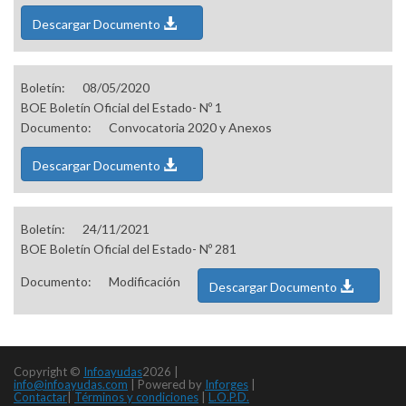
Descargar Documento
Boletín:
08/05/2020
BOE Boletín Oficial del Estado- Nº 1
Documento:
Convocatoria 2020 y Anexos
Descargar Documento
Boletín:
24/11/2021
BOE Boletín Oficial del Estado- Nº 281
Documento:
Modificación
Descargar Documento
Copyright ©
Infoayudas
2026 |
info@infoayudas.com
|
Powered by
Inforges
|
Contactar
|
Términos y condiciones
|
L.O.P.D.