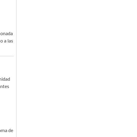
cionada
o a las
nidad
antes
noma de