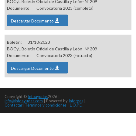
BOCyL Boletín Oficial de Castilla y León- Nº 209
Documento:
Convocatoria 2023 (completa)
Descargar Documento
Boletín:
31/10/2023
BOCyL Boletín Oficial de Castilla y León- Nº 209
Documento:
Convocatoria 2023 (Extracto)
Descargar Documento
Copyright ©
Infoayudas
2026 |
info@infoayudas.com
|
Powered by
Inforges
|
Contactar
|
Términos y condiciones
|
L.O.P.D.