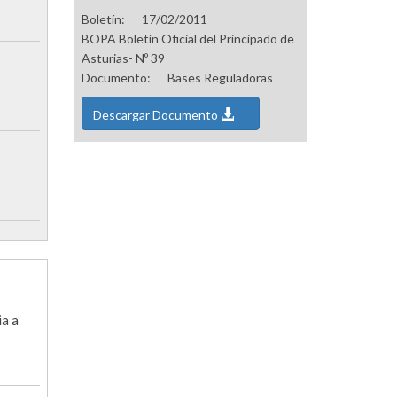
Boletín:
17/02/2011
BOPA Boletín Oficial del Principado de
Asturias- Nº 39
Documento:
Bases Reguladoras
Descargar Documento
ia a