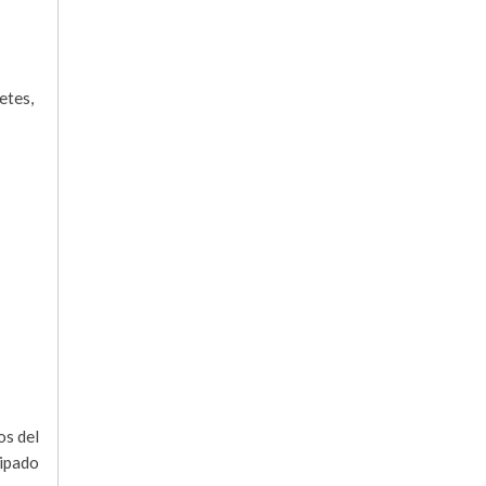
etes,
os del
cipado