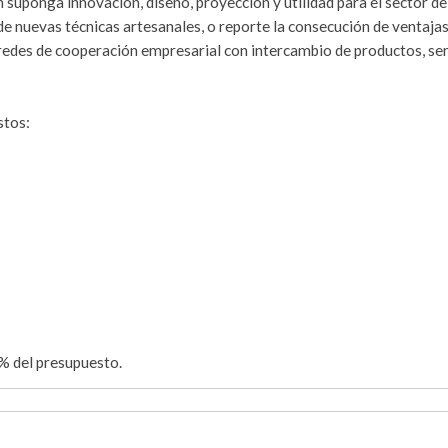
n suponga innovación, diseño, proyección y utilidad para el sector de
de nuevas técnicas artesanales, o reporte la consecución de ventaja
r redes de cooperación empresarial con intercambio de productos, se
stos:
% del presupuesto.