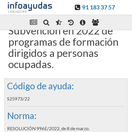
91 183 37 57
Guardar en favoritos
Enviar Por email
Subvención en 2022 de
programas de formación
dirigidos a personas
ocupadas.
Código de ayuda:
S25973/22
Norma:
RESOLUCIÓN 996E/2022, de 8 de marzo.