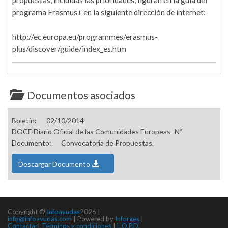
propuestas, incluidas las prioridades, figuran en la guía del
programa Erasmus+ en la siguiente dirección de internet:
http://ec.europa.eu/programmes/erasmus-
plus/discover/guide/index_es.htm
Documentos asociados
Boletín:
02/10/2014
DOCE Diario Oficial de las Comunidades Europeas- Nº
Documento:
Convocatoria de Propuestas.
Descargar Documento
Copyright ©
Infoayudas
2026 |
info@infoayudas.com
|
Powered by
Inforges
|
Contactar
|
Términos y condiciones
|
L.O.P.D.