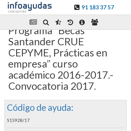
91 183 37 57
Guardar en favoritos
Enviar Por email
Programa “Becas
Santander CRUE
CEPYME, Prácticas en
empresa” curso
académico 2016-2017.-
Convocatoria 2017.
Código de ayuda:
S15928/17