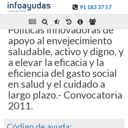
91 183 37 57
Guardar en favoritos
Enviar Por email
Políticas innovadoras de
apoyo al envejecimiento
saludable, activo y digno, y
a elevar la eficacia y la
eficiencia del gasto social
en salud y el cuidado a
largo plazo.- Convocatoria
2011.
Código de ayuda: