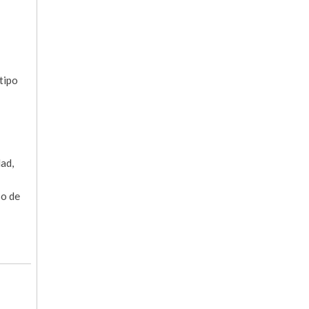
tipo
dad,
so de