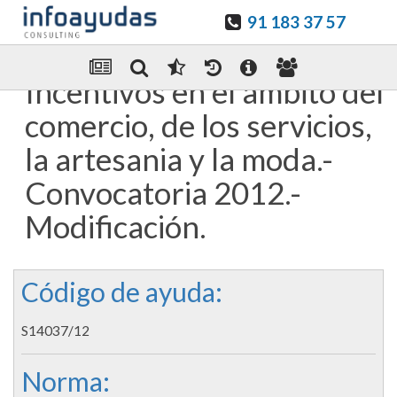
91 183 37 57
Guardar en favoritos
Enviar Por email
Incentivos en el ambito del
comercio, de los servicios,
la artesania y la moda.-
Convocatoria 2012.-
Modificación.
Código de ayuda:
S14037/12
Norma: