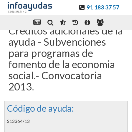
91 183 37 57
Guardar en favoritos
Enviar Por email
Créditos adicionales de la
ayuda - Subvenciones
para programas de
fomento de la economia
social.- Convocatoria
2013.
Código de ayuda:
S13364/13