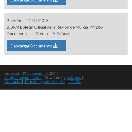
Boletín:
12/12/2013
BORM Boletín Oficial de la Región de Murcia- Nº 286
Documento:
Créditos Adicionales.
Descargar Documento
Copyright ©
Infoayudas
2026 |
info@infoayudas.com
|
Powered by
Inforges
|
Contactar
|
Términos y condiciones
|
L.O.P.D.