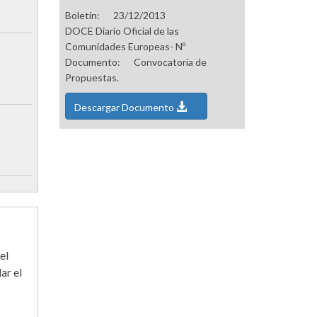
Boletín:
23/12/2013
DOCE Diario Oficial de las
Comunidades Europeas- Nº
Documento:
Convocatoria de
Propuestas.
Descargar Documento
el
ar el