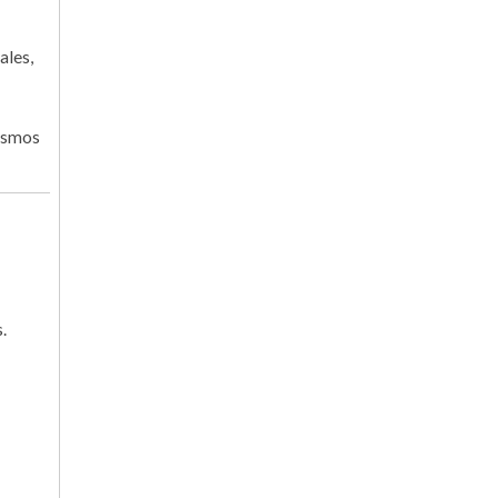
ales,
mismos
.