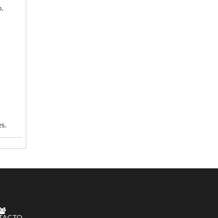
o.
s.
TACTO