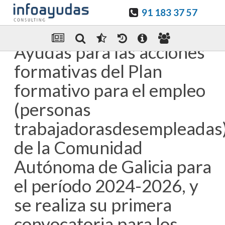
91 183 37 57
Guardar en favoritos
Enviar Por email
Ayudas para las acciones
formativas del Plan
formativo para el empleo
(personas
trabajadorasdesempleadas
de la Comunidad
Autónoma de Galicia para
el período 2024-2026, y
se realiza su primera
convocatoria para los