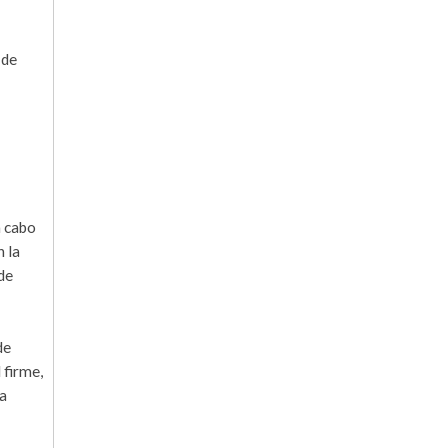
 de
a cabo
n la
de
de
 firme,
la