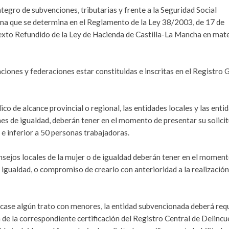
ntegro de subvenciones, tributarias y frente a la Seguridad Social
orma que se determina en el Reglamento de la Ley 38/2003, de 17 de
exto Refundido de la Ley de Hacienda de Castilla-La Mancha en mate
aciones y federaciones estar constituidas e inscritas en el Registro 
co de alcance provincial o regional, las entidades locales y las enti
nes de igualdad, deberán tener en el momento de presentar su solicit
 e inferior a 50 personas trabajadoras.
onsejos locales de la mujer o de igualdad deberán tener en el momen
e igualdad, o compromiso de crearlo con anterioridad a la realización
plicase algún trato con menores, la entidad subvencionada deberá requ
 de la correspondiente certificación del Registro Central de Delinc