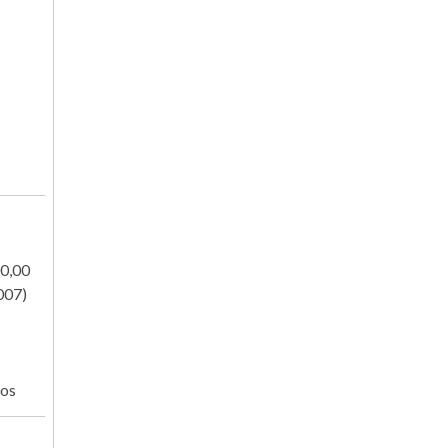
00,00
007)
ros