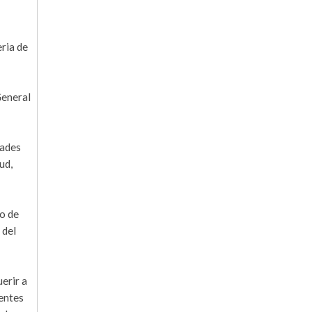
ria de
General
dades
ud,
to de
 del
erir a
uentes