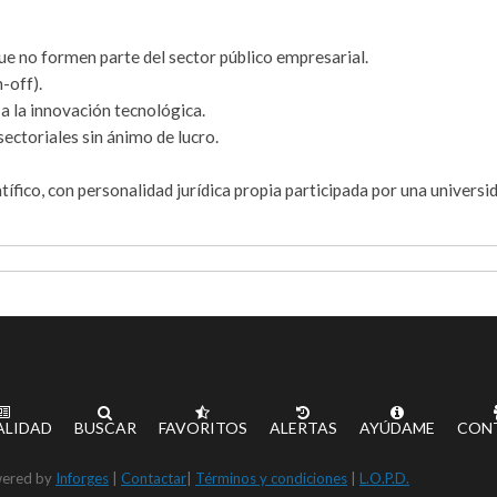
ue no formen parte del sector público empresarial.
-off).
a la innovación tecnológica.
ectoriales sin ánimo de lucro.
ífico, con personalidad jurídica propia participada por una universi
ALIDAD
BUSCAR
FAVORITOS
ALERTAS
AYÚDAME
CON
ered by
Inforges
|
Contactar
|
Términos y condiciones
|
L.O.P.D.