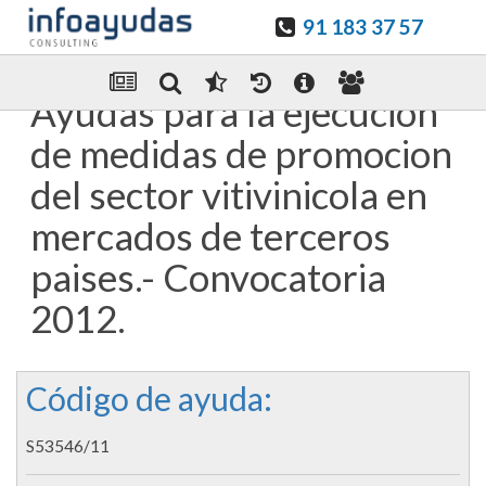
91 183 37 57
Guardar en favoritos
Enviar Por email
Ayudas para la ejecucion
de medidas de promocion
del sector vitivinicola en
mercados de terceros
paises.- Convocatoria
2012.
Código de ayuda:
S53546/11