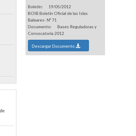
Boletín:
19/05/2012
BOIB Boletín Oficial de las Islas
Baleares- Nº 71
Documento:
Bases Reguladoras y
Convocatoria 2012
Descargar Documento
 de