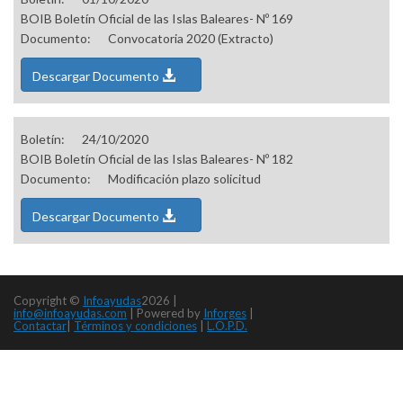
BOIB Boletín Oficial de las Islas Baleares- Nº 169
Documento:
Convocatoria 2020 (Extracto)
Descargar Documento
Boletín:
24/10/2020
BOIB Boletín Oficial de las Islas Baleares- Nº 182
Documento:
Modificación plazo solicitud
Descargar Documento
Copyright ©
Infoayudas
2026 |
info@infoayudas.com
|
Powered by
Inforges
|
Contactar
|
Términos y condiciones
|
L.O.P.D.