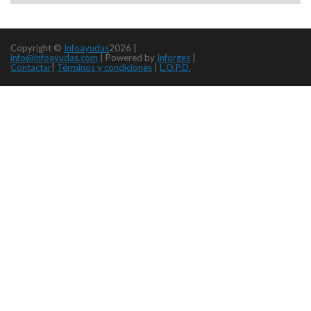
Copyright ©
Infoayudas
2026 |
info@infoayudas.com
|
Powered by
Inforges
|
Contactar
|
Términos y condiciones
|
L.O.P.D.