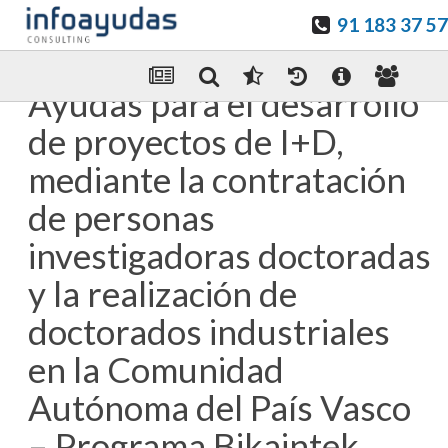
91 183 37 57
Guardar en favoritos
Enviar Por email
Ayudas para el desarrollo
de proyectos de I+D,
mediante la contratación
de personas
investigadoras doctoradas
y la realización de
doctorados industriales
en la Comunidad
Autónoma del País Vasco
– Programa Bikaintek.