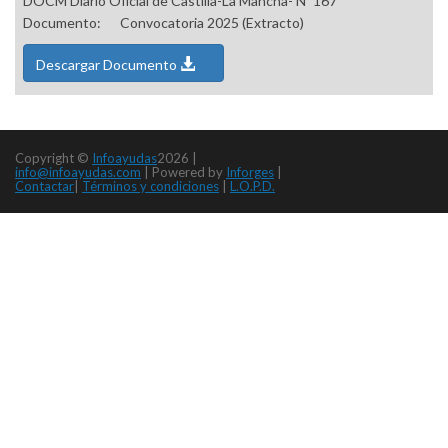
DOCM Diario Oficial de Castilla-La Mancha- Nº 167
Documento:
Convocatoria 2025 (Extracto)
Descargar Documento
Copyright ©
Infoayudas
2026 |
info@infoayudas.com
|
Powered by
Inforges
|
Contactar
|
Términos y condiciones
|
L.O.P.D.