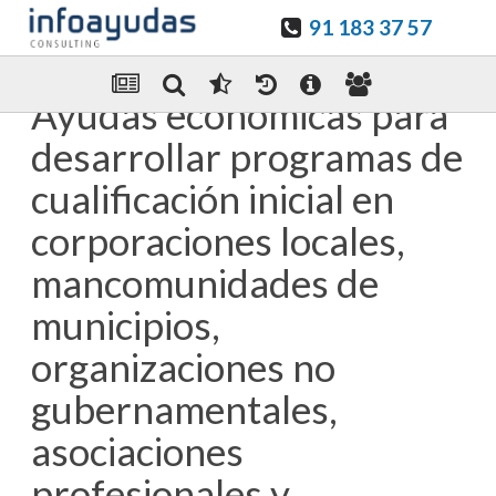
91 183 37 57
Guardar en favoritos
Enviar Por email
Ayudas económicas para
desarrollar programas de
cualificación inicial en
corporaciones locales,
mancomunidades de
municipios,
organizaciones no
gubernamentales,
asociaciones
profesionales y