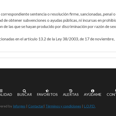
a correspondiente sentencia o resolución firme, sancionadas, penal o
ad de obtener subvenciones o ayudas públicas, ni incursas en prohibi
sión de las que se hayan producido por discriminación por razón de sex
acionadas en el artículo 13.2 de la Ley 38/2003, de 17 de noviembre,
ALIDAD
BUSCAR
FAVORITOS
ALERTAS
AYÚDAME
CON
ered by
Inforges
|
Contactar
|
Términos y condiciones
|
L.O.P.D.