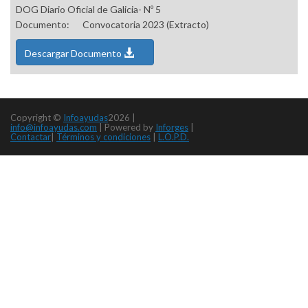
DOG Diario Oficial de Galicia- Nº 5
Documento:
Convocatoria 2023 (Extracto)
Descargar Documento
Copyright ©
Infoayudas
2026 |
info@infoayudas.com
|
Powered by
Inforges
|
Contactar
|
Términos y condiciones
|
L.O.P.D.