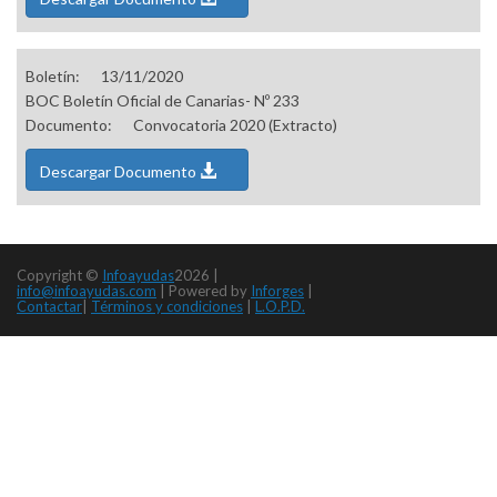
Boletín:
13/11/2020
BOC Boletín Oficial de Canarias- Nº 233
Documento:
Convocatoria 2020 (Extracto)
Descargar Documento
Copyright ©
Infoayudas
2026 |
info@infoayudas.com
|
Powered by
Inforges
|
Contactar
|
Términos y condiciones
|
L.O.P.D.