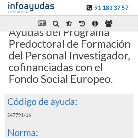
91 183 37 57
Guardar en favoritos
Enviar Por email
Ayudas del Programa
Predoctoral de Formación
del Personal Investigador,
cofinanciadas con el
Fondo Social Europeo.
Código de ayuda:
S47791/16
Norma: