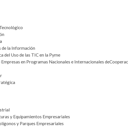
:
 Tecnológico
ión
a
 de la Información
ca del Uso de las TIC en la Pyme
de Empresas en Programas Nacionales e Internacionales deCooperac
r
ratégica
trial
turas y Equipamientos Empresariales
olígonos y Parques Empresariales