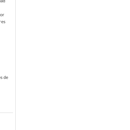
dad
por
res
es de