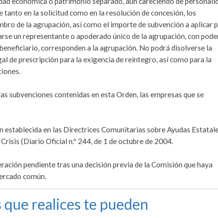
idad económica o patrimonio separado, aun careciendo de personali
tanto en la solicitud como en la resolución de concesión, los
ro de la agrupación, así como el importe de subvención a aplicar 
rarse un representante o apoderado único de la agrupación, con pode
beneficiario, corresponden a la agrupación. No podrá disolverse la
al de prescripción para la exigencia de reintegro, así como para la
ciones.
e las subvenciones contenidas en esta Orden, las empresas que se
:
ión establecida en las Directrices Comunitarias sobre Ayudas Estatal
isis (Diario Oficial n.º 244, de 1 de octubre de 2004.
ración pendiente tras una decisión previa de la Comisión que haya
mercado común.
 que realices te pueden