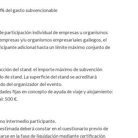
50% del gasto subvencionable
de participación individual de empresas u organismos
 empresas y/u organismos empresariales gallegos, el
ticipante adicional hasta un límite máximo conjunto de
ucción del stand: el importe máximo de subvención
 de stand. La superficie del stand se acreditará
ado del organizador del evento.
idades fijas en concepto de ayuda de viaje y alojamiento:
l: 500 €.
o intermedio participante.
n estimada deberá constar en el cuestionario previo de
tarse en la fase de liquidación mediante certificación