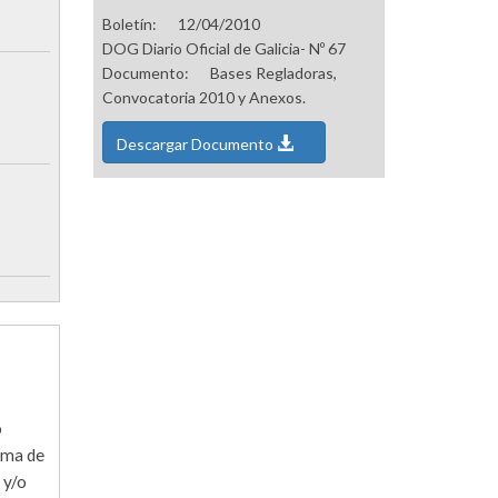
Boletín:
12/04/2010
DOG Diario Oficial de Galicia- Nº 67
Documento:
Bases Regladoras,
Convocatoria 2010 y Anexos.
Descargar Documento
o
oma de
 y/o