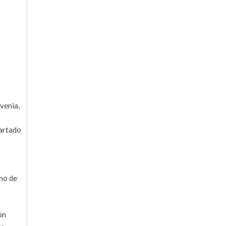
venia,
partado
imo de
ón