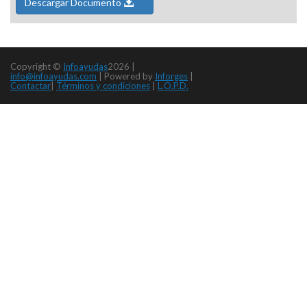
Descargar Documento
Copyright ©
Infoayudas
2026 |
info@infoayudas.com
|
Powered by
Inforges
|
Contactar
|
Términos y condiciones
|
L.O.P.D.